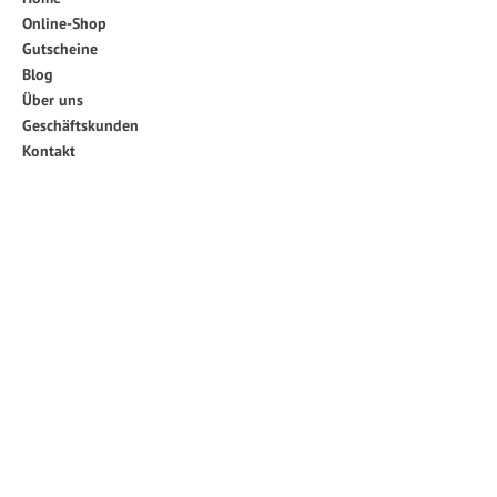
Online-Shop
Gutscheine
Blog
Über uns
Geschäftskunden
Kontakt
FAQ
Rechtliches
Impressum
Datenschutzerklärung
Allgemeine Geschäftsbedingungen
Widerrufsbelehrung
Versand & Lieferung
Social Media